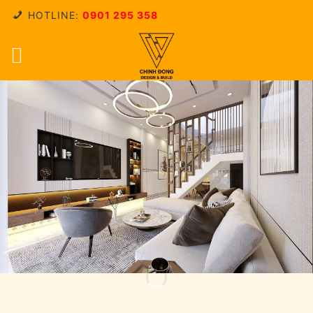
Skip
HOTLINE:
0901 295 358
to
content