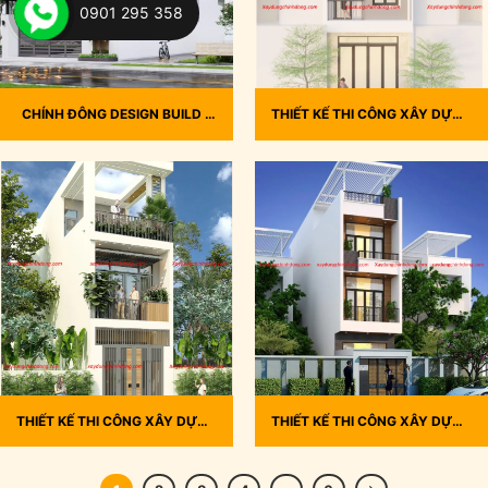
0901 295 358
CHÍNH ĐÔNG DESIGN BUILD –
THIẾT KẾ THI CÔNG XÂY DỰNG
THIẾT KẾ VÀ THI CÔNG BIỆT
NHÀ PHỐ, NHÀ CHÚ ĐỨC, Q.
THỰ PHỐ ANH ĐỨC, BÌNH
BÌNH TÂN
PHƯỚC THÁNG 7/2024
THIẾT KẾ THI CÔNG XÂY DỰNG
THIẾT KẾ THI CÔNG XÂY DỰNG
NHÀ PHỐ ĐƠN GIẢN TRẺ
NHÀ PHỐ ĐƠN GIẢN SANG
TRUNG, NHÀ CHỊ HƯƠNG, Q.7
TRỌNG, NHÀ CHỊ CHÂU, Q.
TÂN BÌNH