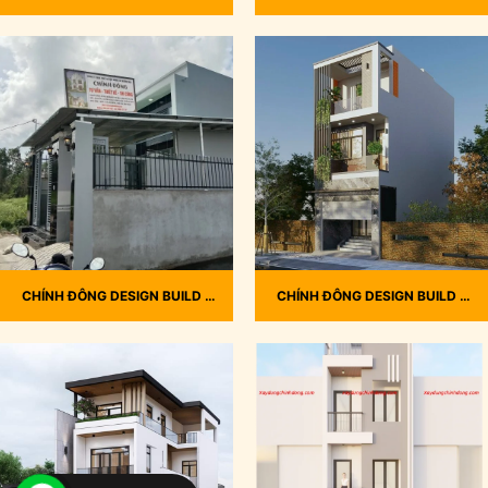
THIẾT KẾ VÀ THI CÔNG NHÀ
THIẾT KẾ VÀ THI CÔNG NHÀ
PHỐ HIỆN ĐẠI ANH TOÀN,
PHỐ CẤP 4 – GÁC LỬNG ANH
BÌNH TÂN THÁNG 8/2024
TIẾN, LONG AN THÁNG 7/2024
CHÍNH ĐÔNG DESIGN BUILD –
CHÍNH ĐÔNG DESIGN BUILD –
THIẾT KẾ VÀ THI CÔNG NHÀ
THIẾT KẾ VÀ THI CÔNG NHÀ
PHỐ ANH THÀNH, LONG AN
PHỐ ANH HẢI, GÒ VẤP THÁNG
THÁNG 4/2024
6/2024