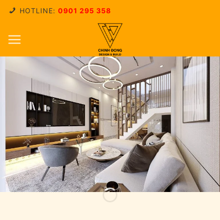
Skip
HOTLINE:
0901 295 358
to
content