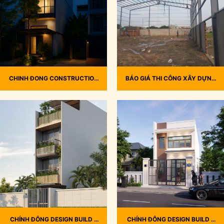
CHINH ĐONG CONSTRUCTION
BÁO GIÁ THI CÔNG XÂY DỰNG
DESIGN – THIẾT KẾ VÀ THI
NHÀ KHUNG THÉP TIỀN CHẾ
CÔNG NHÀ PHỐ HIỆN ĐẠI CÔ
2024
NGUYỆT, BÌNH CHÁNH THÁNG
3/2025
CHÍNH ĐÔNG DESIGN BUILD –
CHÍNH ĐÔNG DESIGN BUILD –