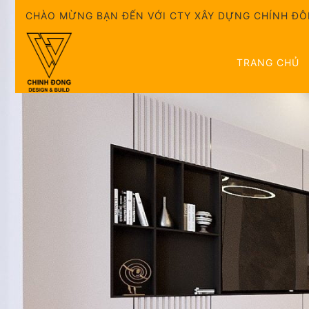
Skip
CHÀO MỪNG BẠN ĐẾN VỚI CTY XÂY DỰNG CHÍNH Đ
to
content
TRANG CHỦ