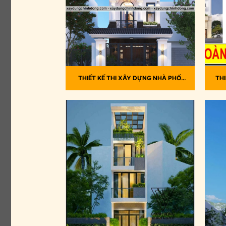
THIẾT KẾ THI XÂY DỰNG NHÀ PHỐ,
TH
NHÀ ANH NỘI Q. BÌNH TÂN
P