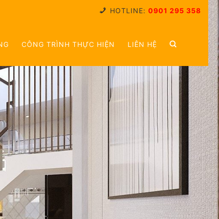
HOTLINE:
0901 295 358
NG
CÔNG TRÌNH THỰC HIỆN
LIÊN HỆ