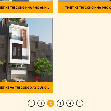
IẾT KẾ THI CÔNG NHÀ PHỐ ANH
THIẾT KẾ THI CÔNG NHÀ PHỐ C
THẮNG BÌNH TÂN
MAI, TÂN KIÊN, BÌNH CHÁNH
IẾT KẾ VÀ THI CÔNG XÂY DỰNG
HÀ ANH VIỆT, PHAN SÀO NAM,
UẬN TÂN BÌNH, TP HỒ CHÍ MINH
1
2
3
4