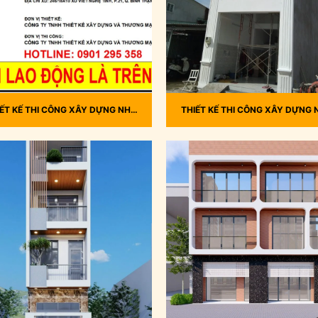
IẾT KẾ THI CÔNG XÂY DỰNG NHÀ
THIẾT KẾ THI CÔNG XÂY DỰNG 
HỐ TÂN CỔ ĐIỂN, NHÀ ANH KIM
PHỐ EM TIẾN, Q12
BÌNH THẠNH