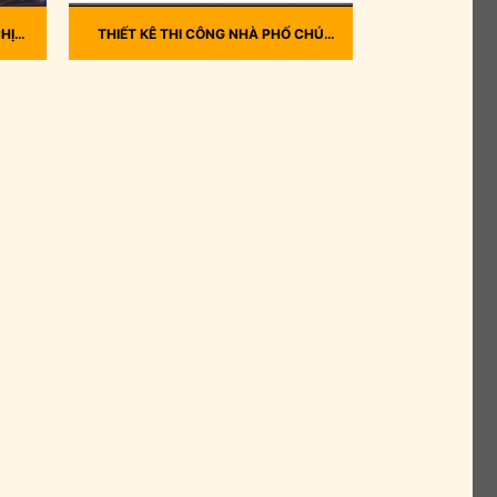
HỊ
THIẾT KÊ THI CÔNG NHÀ PHỐ CHÚ
THÁI, 33/4 ĐƯỜNG SỐ 5, PBHH, BÌNH
TÂN