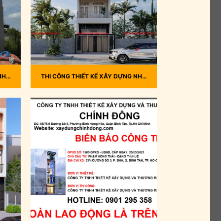
NHÀ
THI CÔNG THIẾT KẾ XÂY DỰNG NHÀ
PHỐ ANH ĐÀO – QUẬN TÂN PHÚ