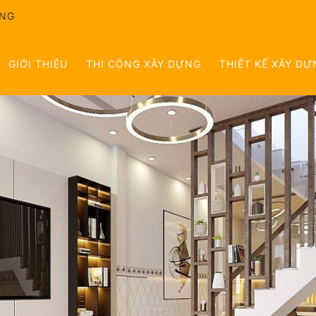
ÔNG
GIỚI THIỆU
THI CÔNG XÂY DỰNG
THIẾT KẾ XÂY DỰ