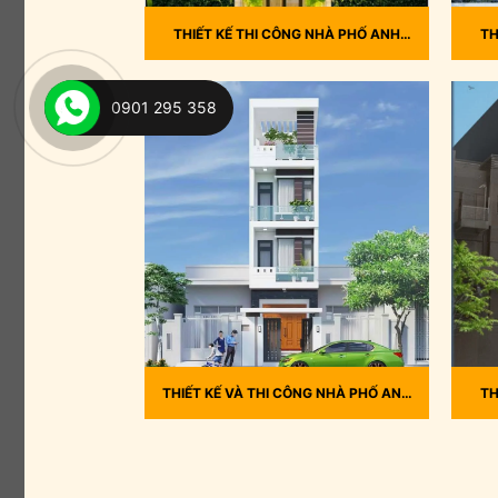
THIẾT KẾ THI CÔNG NHÀ PHỐ ANH
TH
THÁI – TP THỦ ĐỨC
0901 295 358
THIẾT KẾ VÀ THI CÔNG NHÀ PHỐ ANH
TH
MỸ 193/18/12 ĐƯỜNG SỐ 6, PBHHB
N
Q