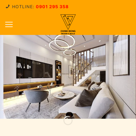
Skip
HOTLINE:
0901 295 358
to
content