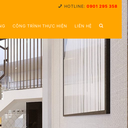
HOTLINE:
0901 295 358
NG
CÔNG TRÌNH THỰC HIỆN
LIÊN HỆ