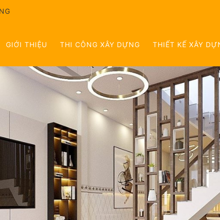
ÔNG
GIỚI THIỆU
THI CÔNG XÂY DỰNG
THIẾT KẾ XÂY DỰ