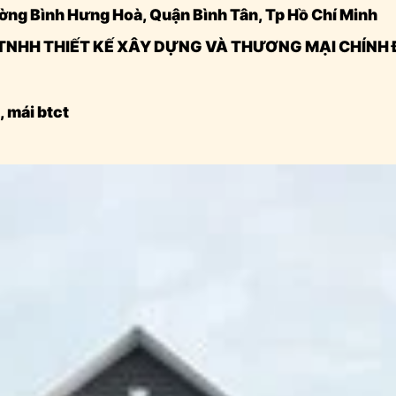
ường Bình Hưng Hoà, Quận Bình Tân, Tp Hồ Chí Minh
G TY TNHH THIẾT KẾ XÂY DỰNG VÀ THƯƠNG MẠI CHÍN
, mái btct