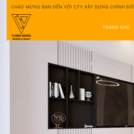
Skip
CHÀO MỪNG BẠN ĐẾN VỚI CTY XÂY DỰNG CHÍNH Đ
to
content
TRANG CHỦ